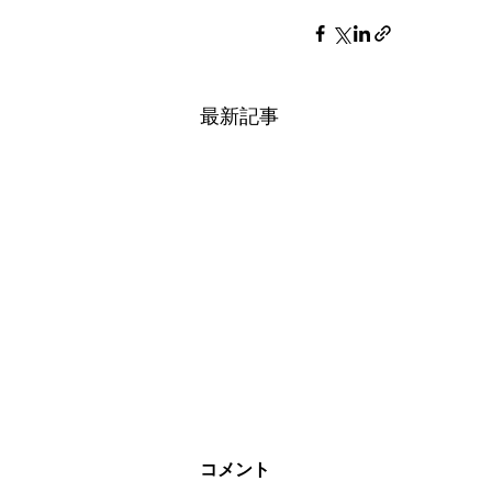
最新記事
木口木版作家 山田尚一郎オ
コメント
リジナルTシャツ発売