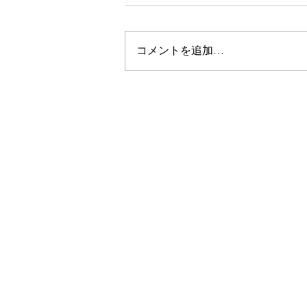
２０２３年の個展は多くの皆様に
ご来場いただきました。ありがと
コメントを追加…
うございます。 このほど作品を
モチーフにしたオリジナルTシャ
ツを作成しました。 黒地に４作
品を配置したジェンダーレスのT
シャツです。 ご購入はこちらの
サイトから。
https://www.koguchiart.com