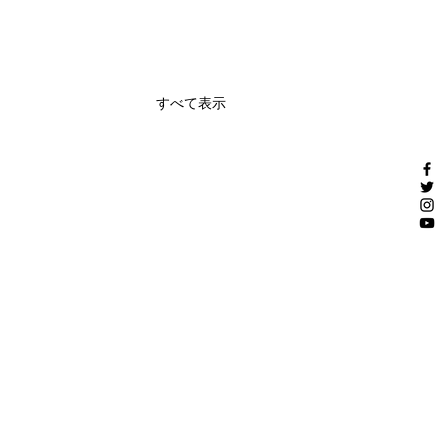
すべて表示
木版作家 山田尚一郎
２３年個展開催