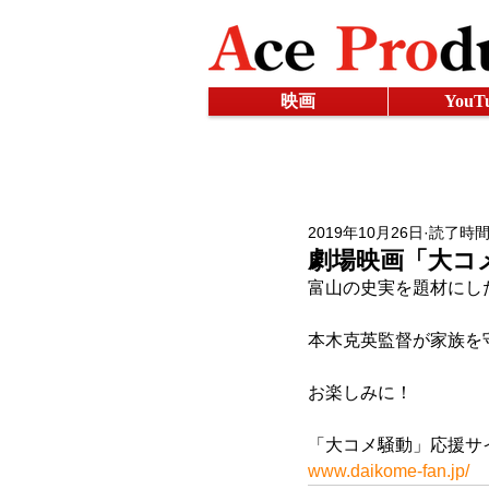
映画
YouT
2019年10月26日
読了時間:
劇場映画「大コ
富山の史実を題材にし
本木克英監督が家族を
お楽しみに！
「大コメ騒動」応援サ
www.daikome-fan.jp/