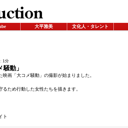
ube
大平雅美
文化人・タレント
 1分
メ騒動」
た映画「大コメ騒動」の撮影が始まりました。
守るため行動した女性たちを描きます。
イト