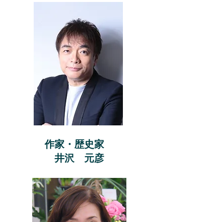
作家・歴史家
井沢 元彦